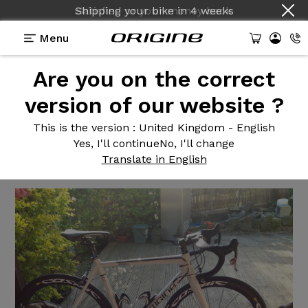
Shipping your bike
in
4 weeks
Menu
Are you on the correct
Reviews
>
Origine Axxome 250 configuré XR86
version of our website ?
Origine Axxome
250 configuré
This is the version
: United Kingdom - English
XR86
Yes, I'll continue
No, I'll change
Translate in English