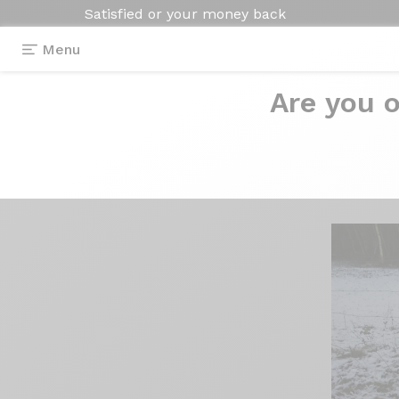
Satisfied or your money back
Menu
Are you o
Reviews
>
Axxome 250
Axxome
250