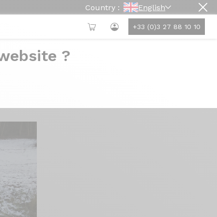
Country :
English
+33 (0)3 27 88 10 10
 website ?