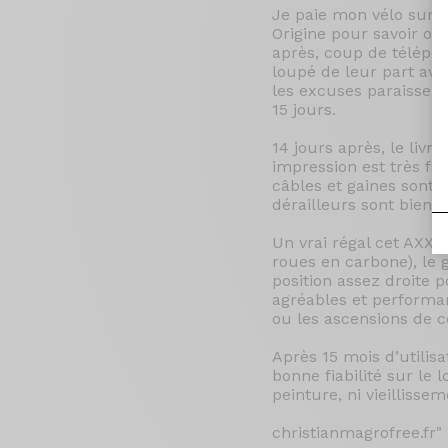
Je paie mon vélo sur le 
Origine pour savoir o
après, coup de télépho
loupé de leur part av
les excuses paraissent
15 jours.
14 jours après, le liv
impression est très favo
câbles et gaines sont b
dérailleurs sont bien 
Un vrai régal cet AXXOM
roues en carbone), le 
position assez droite p
agréables et performan
ou les ascensions de c
Après 15 mois d’utilis
bonne fiabilité sur le
peinture, ni vieillisse
christianmagrofree.fr"