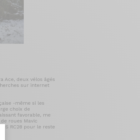
a Ace, deux vélos âgés
cherches sur internet
çaise -même si les
arge choix de
raissant favorable, me
 de roues Mavic
SWISS RC28 pour le reste