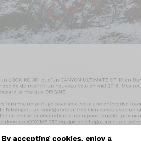
 d’un LOOK KG 381 et d’un CANYON ULTIMATE CF 10 en Dur
e décide de m’offrir un nouveau vélo en mai 2016. Mes re
 hasard la marque ORIGINE.
les forums, un préjugé favorable pour une entreprise fran
 l’étranger-, un configurateur très bien conçu avec un l
ité de choisir la décoration et un rapport qualité-prix pa
e donc un AXXOME 250 équipé en Ultégra avec une paire
serai l’hiver, j’ai déjà une paire de roues en carbone DT 
By accepting cookies, enjoy a