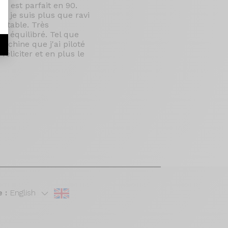
es est parfait en 90.
, je suis plus que ravi
utable. Très
en équilibré. Tel que
achine que j'ai piloté
éliciter et en plus le
 :
English