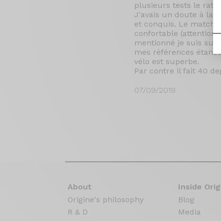
plusieurs tests le rati
J'avais un doute à la 
et conquis. Le match e
confortable (attention 
mentionné je suis supe
mes références étant s
vélo est superbe.
Par contre il fait 40 d
07/09/2019
About
Inside Orig
Origine's philosophy
Blog
R & D
Media