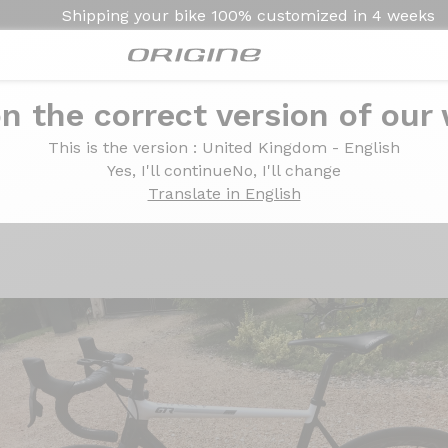
Shipping your bike
100% customized in
4 weeks
n the correct version of our
 Sram Force AXS Bora One 35 Disc
This is the version
: United Kingdom - English
xxome II GTR Sram For
Yes, I'll continue
No, I'll change
Translate in English