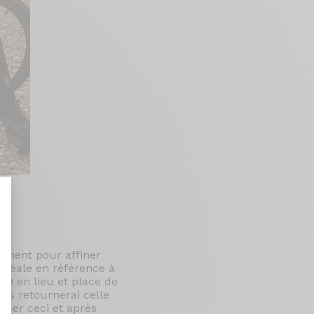
sament pour affiner
nalize Your Options
 idéale en référence à
90 en lieu et place de
ous retournerai celle
ider ceci et après