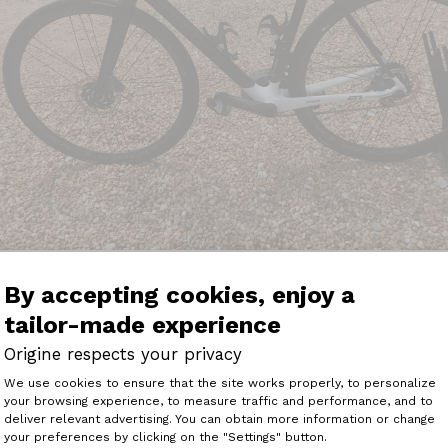
By accepting cookies, enjoy a
tailor-made experience
Origine respects your privacy
raison du vélo cité en commande, j'ai désormais roulé suffi
Consent Management Platform: Perso
mes besoins. Après plusieurs essai j'ai trouvé la position
We use cookies to ensure that the site works properly, to personalize
du vélo, il s'avère que cela correspond à une potence de 
your browsing experience, to measure traffic and performance, and to
Axeptio consent
t il possible de me faire parvenir une potence de 90 et je v
deliver relevant advertising. You can obtain more information or change
sieurs potences dont je dispose sur d'autres vélos pour val
your preferences by clicking on the "Settings" button.