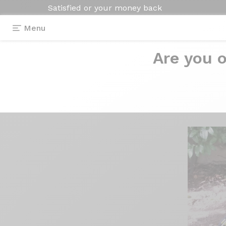
Satisfied or your money back
Menu
Are you o
Reviews
>
Axxome 250 Shimano 105
Axxome 250
Shi