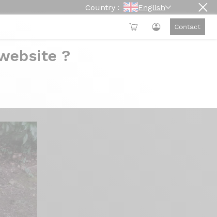
Country :
English
Contact
 website ?