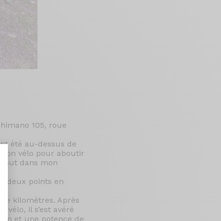
shimano 105, roue
ont été au-dessus de
 mon vélo pour aboutir
urtout dans mon
ur deux points en
 de kilomètres. Après
nalize Your Options
vélo, il s’est avéré
20mm et une potence de