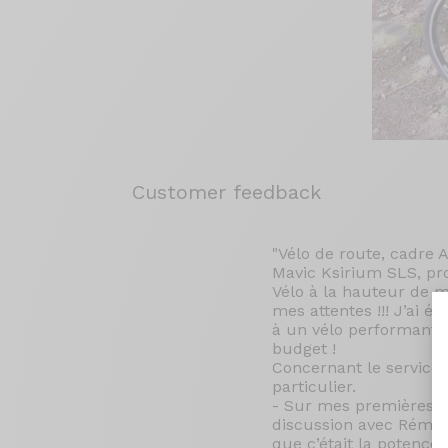
Customer feedback
"Vélo de route, cadre 
Mavic Ksirium SLS, pr
Vélo à la hauteur de m
mes attentes !!! J’ai 
à un vélo performant 
budget !
Concernant le service
particulier.
- Sur mes premières s
discussion avec Rémy q
que c’était la potence