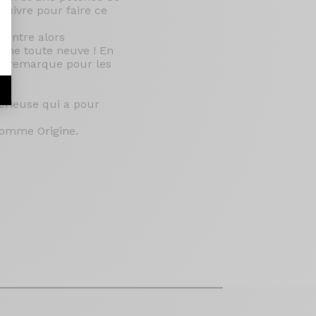
uivre pour faire ce
 cintre alors
oline toute neuve ! En
 ma remarque pour les
sérieuse qui a pour
 comme Origine.