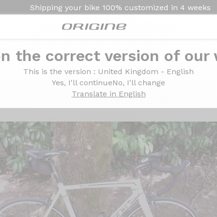
Shipping your bike
100% customized in
4 weeks
n the correct version of our
This is the version
: United Kingdom - English
mano 105
Yes, I'll continue
No, I'll change
Translate in English