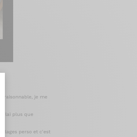
ix raisonnable, je me
nalize Your Options
délai plus que
églages perso et c'est