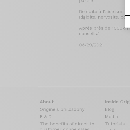
parti!!!
De suite à l'aise sur l
Rigidité, nervosité, conf
Après près de 1000km j
conseils."
06/29/2021
About
Inside Orig
Origine's philosophy
Blog
R & D
Media
The benefits of direct-to-
Tutorials
customer online sales