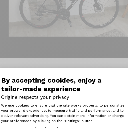
By accepting cookies, enjoy a
tailor-made experience
urer son vélo à sa façon. Un vélo carbone français a un pr
Origine respects your privacy
Consent Management Platform: Perso
We use cookies to ensure that the site works properly, to personalize
niversaire (merci origine cycles pour le cadeau) dans un 
your browsing experience, to measure traffic and performance, and to
Axeptio consent
mément à ce qui était annoncé.
deliver relevant advertising. You can obtain more information or change
your preferences by clicking on the "Settings" button.
 finition parfaite, juste la roue avant à monter, quelques r