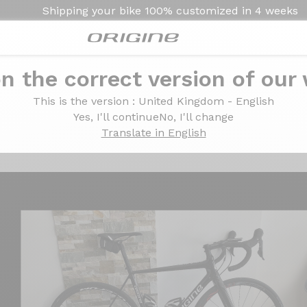
Shipping your bike
100% customized in
4 weeks
n the correct version of our
 Fulcrum racing zero
This is the version
: United Kingdom - English
himano 105 - Fulcrum r
Yes, I'll continue
No, I'll change
Translate in English