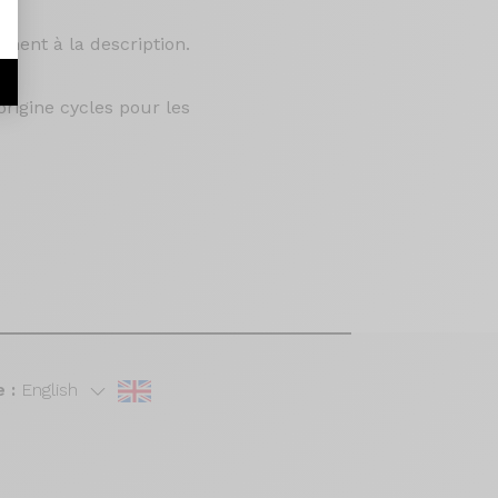
ement à la description.
rigine cycles pour les
 :
English