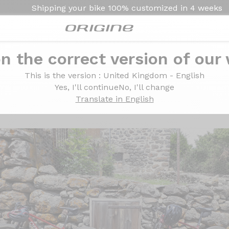
Shipping your bike
100% customized in
4 weeks
n the correct version of our
 Roue DT swiss XR 1700
This is the version
: United Kingdom - English
himano SLX - Roue DT 
Yes, I'll continue
No, I'll change
Translate in English