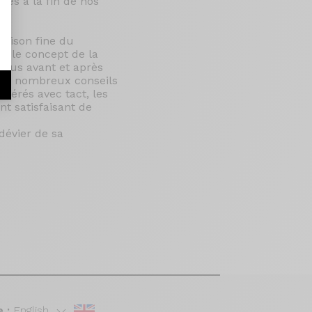
és à la fin de nos
aison fine du
c le concept de la
i eus avant et après
é de nombreux conseils
 gérés avec tact, les
t satisfaisant de
dévier de sa
 :
English