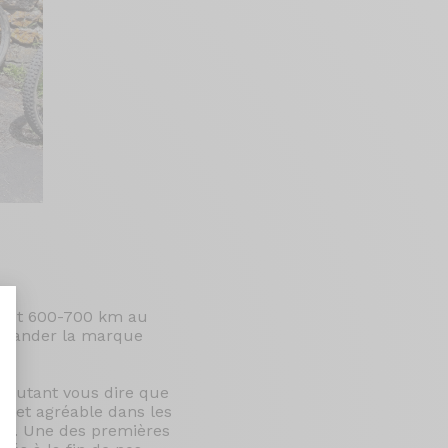
s et 600-700 km au
mmander la marque
 Autant vous dire que
nalize Your Options
es et agréable dans les
ent. Une des premières