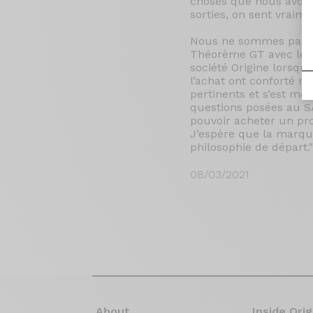
choses que nous avons
sorties, on sent vraime
Nous ne sommes pas s
Théorème GT avec les 
société Origine lorsque
l’achat ont conforté m
pertinents et s’est mon
questions posées au SA
pouvoir acheter un pro
J’espère que la marque
philosophie de départ."
08/03/2021
About
Inside Orig