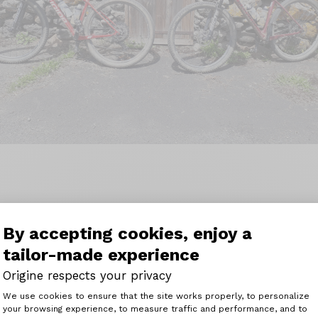
avons un Théorème GT depuis maintenant quelques moi
By accepting cookies, enjoy a
s très contents de nos vélos et je me permets de reco
tailor-made experience
tes.
Origine respects your privacy
ent des 26 pouces alu, entrée de gamme, 3 plateaux, …
Consent Management Platform: Perso
e. Le vélo est facile à relancer, très sûr dans les descent
We use cookies to ensure that the site works properly, to personalize
abre pas et fait apprécier son poids plume et son rendem
your browsing experience, to measure traffic and performance, and to
Axeptio consent