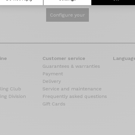
Configure your
ine
Customer service
Language
Guarantees & warranties
Payment
Delivery
ling Club
Service and maintenance
ing Division
Frequently asked questions
Gift Cards