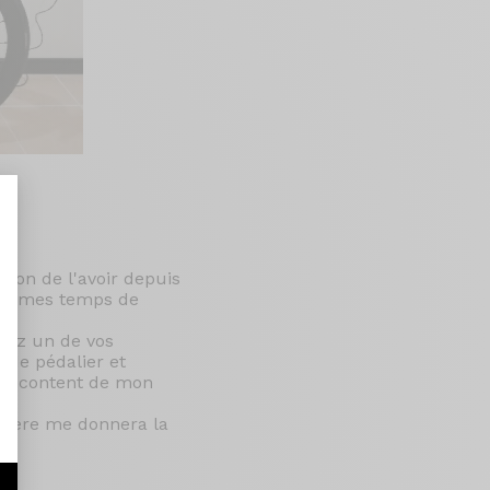
sion de l'avoir depuis
ent mes temps de
nalize Your Options
chez un de vos
r de pédalier et
uis content de mon
espère me donnera la