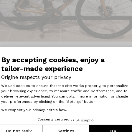
By accepting cookies, enjoy a
tailor-made experience
te senti bien sur ce vélo. Au bout de 10km, j'avais l’impres
Origine respects your privacy
est là et la performance aussi car j'améliore régulièrem
Consent Management Platform: Perso
We use cookies to ensure that the site works properly, to personalize
your browsing experience, to measure traffic and performance, and to
 parcouru plus de 8000km. Je l’ai fait révisé récemment 
Axeptio consent
deliver relevant advertising. You can obtain more information or change
à Chabeuil) que je conseille par ailleurs. Graissage boîtie
your preferences by clicking on the "Settings" button.
Contrôle des jantes qui n'ont absolument pas bougé. Je s
mpris.
We respect your privacy, here's how.
on que j'ai commandé récemment un VTT Origine qui je l'
e même plaisir que mon vélo de route Origine."
Consents certified by
Do not reply
Settings
OK