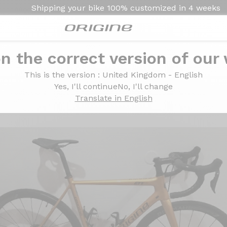
Shipping your bike
100% customized in
4 weeks
n the correct version of our
2 - Roues Prymahl C35.
This is the version
: United Kingdom - English
- Dura ace Di2 - Roues
Yes, I'll continue
No, I'll change
Translate in English