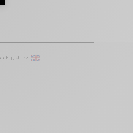
 :
English