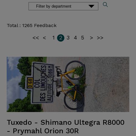
Total : 1265 Feedback
<<
<
1
2
3
4
5
>
>>
Tuxedo - Shimano Ultegra R8000
- Prymahl Orion 30R