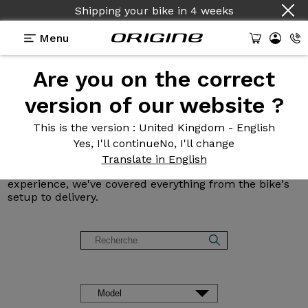
Shipping your bike
Country :
English
in
4 weeks
Menu
Are you on the correct
Origine Customer
Reviews
version of our website ?
and Testimonials
This is the version
: United Kingdom - English
Yes, I'll continue
No, I'll change
Read reviews of our road, gravel, mountain, and e-
Translate in English
bikes. From bike setup to delivery, including customer
experience, we've covered everything from the bike's
setup to delivery.