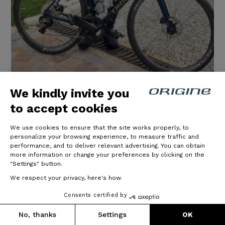
We kindly invite you
to accept cookies
Axxome GTO - Shimano Ultegra
We use cookies to ensure that the site works properly, to
Di2 - Prymahl Orion C35 R
personalize your browsing experience, to measure traffic and
performance, and to deliver relevant advertising. You can obtain
more information or change your preferences by clicking on the
Très bon vélo, réactif. Reste à l essayer en montagne
"Settings" button.
et voir son comportement en descente.
We respect your privacy, here's how.
05/01/2025
Consents certified by
No, thanks
Settings
OK
Please read the following