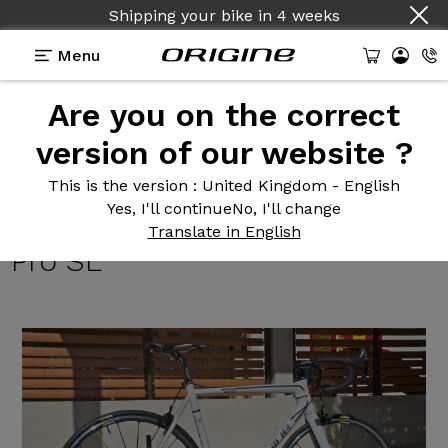
Shipping your bike
in
4 weeks
Menu
Are you on the correct
Reviews
>
Vélo de course Axxome 350 Campagnolo
Athena Ksyrium Pro SL
version of our website ?
Vélo de
course Axxome 350
This is the version
: United Kingdom - English
Yes, I'll continue
No, I'll change
Campagnolo Athena Ksyrium
Translate in English
Pro SL