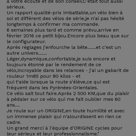
à votre écoute et de bon conseil.C'était tout aussi
sérieux.
Un rapport qualité-prix imbattable,un vélo bien à
soi et différent des vélos de série,je n'ai pas hésité
longtemps à confirmer ma commande.
6 semaines plus tard et comme prévu,arrive en
février 2016 ce petit bijou.Encore plus beau que sur
le configurateur.
Après réglages j'enfourche la bête.......et c'est un
autre univers.......
Léger,dynamique,confortable,je suis encore et
toujours étonné par le rendement de ce
vélo,incroyable dans les relances - j'ai un gabarit de
rouleur 1m85 pour 80 kilos - et
qui t'aide lorsque la route s'élève,ce qui est
fréquent dans les Pyrénées-Orientales.
Ce vélo sait tout faire.Après 2 500 KM,que du plaisir
à pédaler sur ce vélo qui me fait oublier mes 60
ans....
Je roule sur un ORIGINE,en toute humilité et avec
un immense plaisir qui n'alourdissent en rien ce
cadre.
Un grand merci à l'équipe d'ORIGINE cycles pour
leur sérieux et leur professionnalisme."