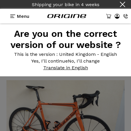
Shipping your bike
in
4 weeks
Menu
Are you on the correct
Reviews
>
Velo de route Axxome 350 Ultegra R-Sys
version of our website ?
Velo de
route Axxome 350
This is the version
: United Kingdom - English
Ultegra R-Sys
Yes, I'll continue
No, I'll change
Translate in English