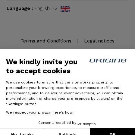
Language :
English
Terms and Conditions
|
Legal notices
We kindly invite you
to accept cookies
We use cookies to ensure that the site works properly, to
personalize your browsing experience, to measure traffic and
performance, and to deliver relevant advertising. You can obtain
more information or change your preferences by clicking on the
© Origine Cycles
"Settings" button.
We respect your privacy, here's how.
Consents certified by
No, thanks
Settings
OK