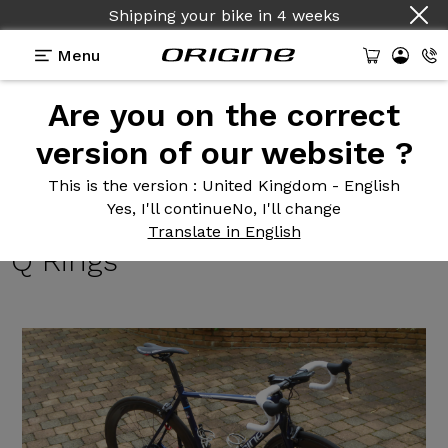
Shipping your bike
in
4 weeks
Menu
Are you on the correct
Reviews
>
Vélo de course Axxome 350 Ultegra DI2
pédalier Rotor 3D Q Rings
version of our website ?
Vélo de
course Axxome 350
This is the version
: United Kingdom - English
Yes, I'll continue
No, I'll change
Ultegra DI2 pédalier Rotor 3D
Translate in English
Q Rings