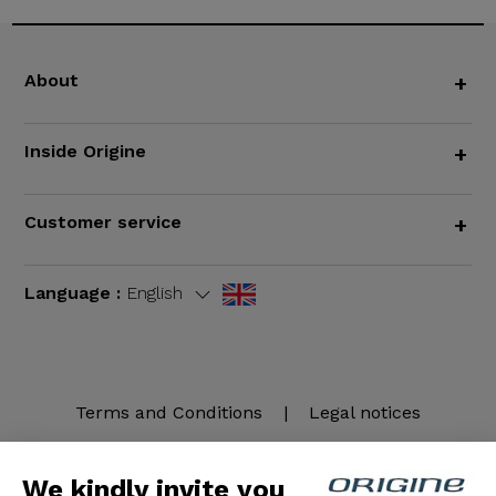
About
+
Inside Origine
+
Customer service
+
Language :
English
Terms and Conditions
|
Legal notices
We kindly invite you