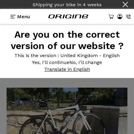
Shipping your bike
in
4 weeks
Menu
Are you on the correct
Reviews
>
Vélo de course Axxome II 350 Ultegra
Zonda
version of our website ?
Vélo de
course Axxome II 350
This is the version
: United Kingdom - English
Yes, I'll continue
No, I'll change
Ultegra Zonda
Translate in English