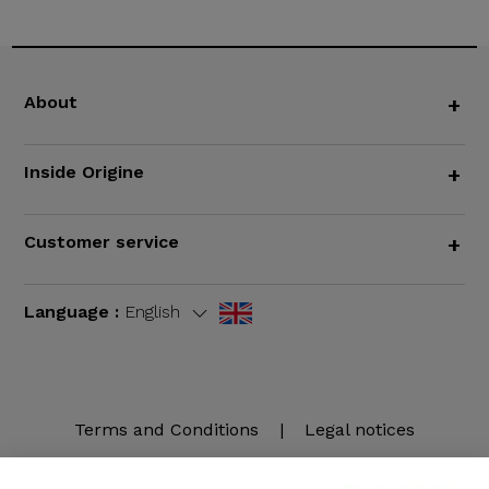
About
+
Inside Origine
+
Customer service
+
Language :
English
Terms and Conditions
|
Legal notices