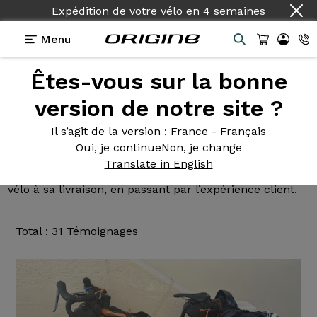
Expédition de votre vélo
Pays :
Français
en
4 semaines
Menu
Êtes-vous sur la bonne
Avis et test
par les clients
version de notre site ?
Origine : Help
Il s’agit de la version
: France - Français
Oui, je continue
Non, je change
Lisez les avis sur nos vélos de Route, Gravel, VTT et
Translate in English
VAE. Des retours d’expérience, de la configuration du
vélo à sa livraison, en passant par l’expérience client.
Total : 31 Témoignages