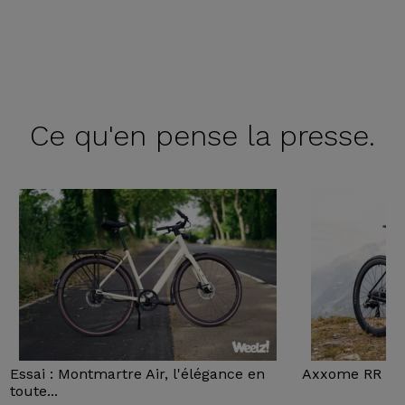
Ce qu'en
pense la presse.
Essai : Montmartre Air, l'élégance en
Axxome RR : Ess
toute...