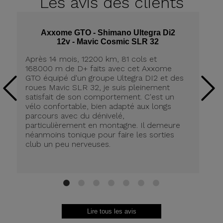
Les avis
des clients
Axxome GTO - Shimano Ultegra Di2
12v - Mavic Cosmic SLR 32
Après 14 mois, 12200 km, 81 cols et
Ap
168000 m de D+ faits avec cet Axxome
A
GTO équipé d'un groupe Ultegra DI2 et des
ro
roues Mavic SLR 32, je suis pleinement
tr
satisfait de son comportement. C'est un
co
vélo confortable, bien adapté aux longs
pn
parcours avec du dénivelé,
ré
particulièrement en montagne. Il demeure
de
néanmoins tonique pour faire les sorties
in
club un peu nerveuses.
on
be
ri
au
Br
1
2
3
4
5
6
7
Lire tous les avis