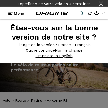
Expédition de votre vélo
en
4 semaines
Menu
Êtes-vous sur la bonne
Présentation
Modèles
Technologies
version de notre site ?
Il s’agit de la version
: France - Français
Oui, je continue
Non, je change
Translate in English
Vélo
>
Route
>
Patins
>
Axxome RS