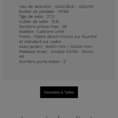
"Jeu de direction : IS42/28,6 - IS52/40
Boitier de pédalier : PF86
Tige de selle : 27,2
Collier de selle : 31,8
Sections pneus max : 28
Matière : Carbone UHM
Freins : Patins direct-mount sur fourche
et standard sur cadre
Axes (av/arr) : 9x100 mm / 10x130 mm
Plateaux (max) : Double 53/39 - Mono
48
Nombre porte bidon : 2"
Géométrie & Tailles