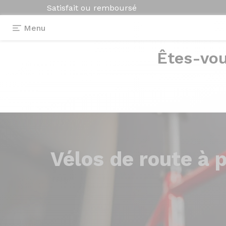
Satisfait ou remboursé
Menu
Êtes-vou
Vélos de
route à p