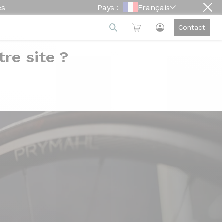
es
Pays :
Français
Contact
re site ?