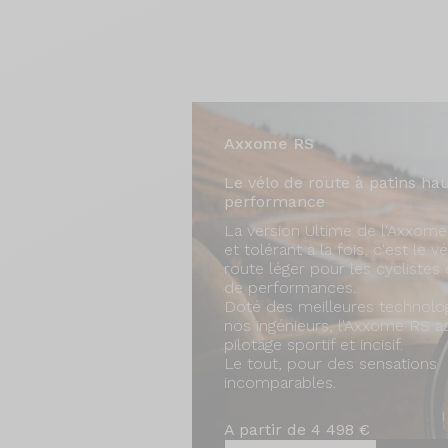
Axxome RS
Le vélo de route à patins ha
performance
La version Ultime de l'Axxome.
et tolérant à la fois, c'est le v
route léger pour les cyclistes
de performances.
Doté des meilleures technolo
nos ingénieurs, l'Axxome RS a
pilotage sportif et incisif.
Le tout, pour des sensations
incomparables.
A partir de 4 498 €