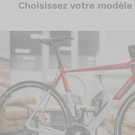
Choisissez
votre modèle
ute
 Radical
élo de
 en quête
gies de
ssure un