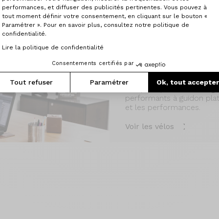
performances, et diffuser des publicités pertinentes. Vous pouvez à
tout moment définir votre consentement, en cliquant sur le bouton «
Paramétrer ». Pour en savoir plus, consultez notre politique de
confidentialité.
Lire la politique de confidentialité
Découvrez également les
Consentements certifiés par
Un guidon droit, ou flatb
Tout refuser
Paramétrer
Ok, tout accepte
une pratique fitness. Ori
performants à guidon pla
et les performances.
Voir les vélos