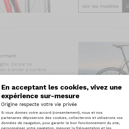
Voir les modèles
C
formant
gine. De par sa
 rien à envier à nombre
 cyclistes en quête d'un
En acceptant les cookies, vivez une
perflu.
expérience sur-mesure
Origine respecte votre vie privée
Plateforme de Gestion du Consenteme
Si vous donnez votre accord (consentement), nous et nos
partenaires déposerons des cookies, collecterons et utiliserons vos
données de navigation, pour garantir le bon fonctionnement du site,
personnaliser votre navigation, mesurer la fréquentation et les
Axeptio consent