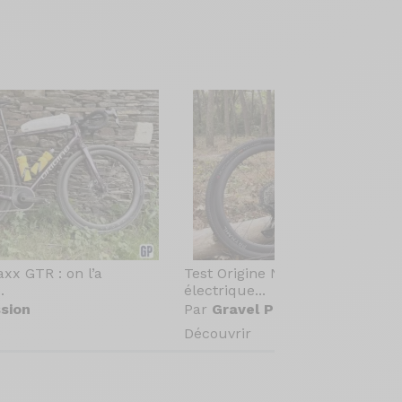
axx GTR : on l’a
Test Origine Newton[e] GR : le g
.
électrique...
sion
Par
Gravel Passion
Découvrir