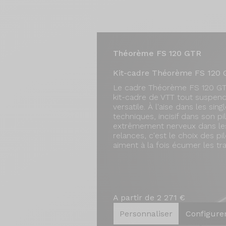
Théorème FS 120 GTR
Kit-cadre Théorème FS 120
Le cadre Théorème FS 120 GT
kit-cadre de VTT tout suspend
versatile. À l'aise dans les sing
techniques, incisif dans son pi
extrêmement nerveux dans le
relances, c'est le choix des pi
aiment à la fois écumer les tra
A partir de 2 271 €
Personnaliser
Configure