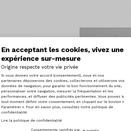
En acceptant les cookies, vivez une
 est le cacdre de
ristes du XC, ceux qui
expérience sur-mesure
nt et l'explosivité, et
Origine respecte votre vie privée
ption. Maitrisez la
errains.
Plateforme de Gestion du Consenteme
Si vous donnez votre accord (consentement), nous et nos
partenaires déposerons des cookies, collecterons et utiliserons vos
données de navigation, pour garantir le bon fonctionnement du site,
personnaliser votre navigation, mesurer la fréquentation et les
Axeptio consent
performances, et diffuser des publicités pertinentes. Vous pouvez à
tout moment définir votre consentement, en cliquant sur le bouton «
Paramétrer ». Pour en savoir plus, consultez notre politique de
confidentialité.
Lire la politique de confidentialité
Consentements certifiés par
Théorème FS 100 GT