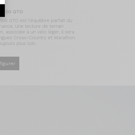
r
S 100 GTO
0 GTO est l'équilibre parfait du
nce. Une lecture de terrain
associée à un vélo léger, il sera
longues Cross-Country et Marathon.
oujours plus loin.
figurer