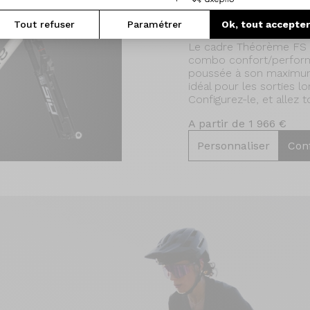
Tout refuser
Paramétrer
Ok, tout accepte
Kit-cadre Théorème F
Le cadre Théorème FS 10
combo confort/performa
poussée à son maximum, 
idéal pour les sorties 
Configurez-le, et allez t
A partir de 1 966 €
Personnaliser
Con