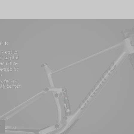
 GTR
R est le
u le plus
les ultra-
lotage et
s
lotes qui
ils center.
r