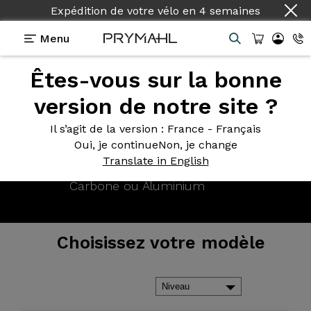
Expédition de votre vélo
en
4 semaines
Menu
Êtes-vous sur la bonne
Présentation
Modèles
version de notre site ?
Il s’agit de la version
: France - Français
Oui, je continue
Non, je change
Translate in English
Roues
>
Gravel
Choisissez
votre modèle