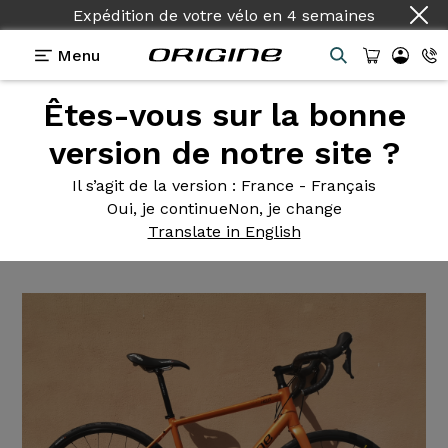
Expédition de votre vélo
en
4 semaines
Menu
Êtes-vous sur la bonne
Témoignages
>
Help Road - Shimano 105 2x11v -
Mavic A423 X20
version de notre site ?
Help Road
- Shimano 105
Il s’agit de la version
: France - Français
Oui, je continue
Non, je change
2x11v - Mavic A423 X20
Translate in English