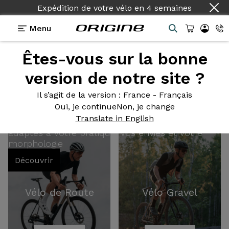
Expédition de votre vélo
en
4 semaines
Menu
Êtes-vous sur la bonne
Vélos 100%
version de notre site ?
Il s’agit de la version
: France - Français
configurables
Oui, je continue
Non, je change
Translate in English
adaptés à votre pratique, vos envies et votre
morphologie
Découvrir
Vélo de Route
Vélo Gravel