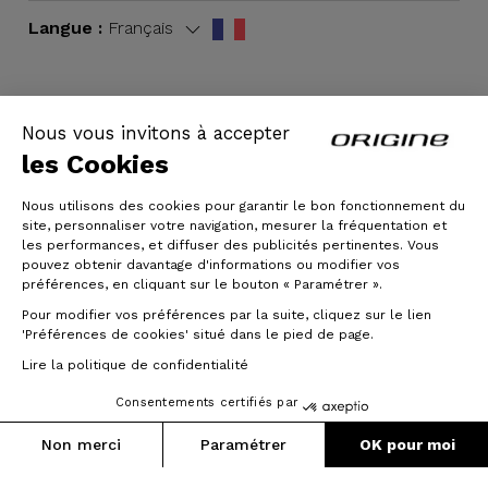
Langue :
Français
Nous vous invitons à accepter
CGV
|
Mentions légales
les Cookies
Nous utilisons des cookies pour garantir le bon fonctionnement du
site, personnaliser votre navigation, mesurer la fréquentation et
les performances, et diffuser des publicités pertinentes. Vous
pouvez obtenir davantage d'informations ou modifier vos
préférences, en cliquant sur le bouton « Paramétrer ».
Pour modifier vos préférences par la suite, cliquez sur le lien
'Préférences de cookies' situé dans le pied de page.
© Origine Cycles
Lire la politique de confidentialité
Consentements certifiés par
Non merci
Paramétrer
OK pour moi
Axeptio consent
Plateforme de Gestion du Consentement : Personnalisez vos O