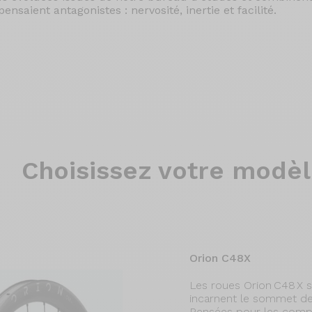
nsaient antagonistes : nervosité, inertie et facilité.
Choisissez
votre modèl
Orion C48X
Les roues Orion C48 X s
incarnent le sommet de
Pensées pour les compét