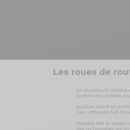
Roues
>
Route
>
Disques
Les roues
de rou
En aluminium comme en c
comme de cyclistes pou
Qu'elles soient en pro
Leur efficacité fait d'
Pensées dès le départ 
des technologies les pl