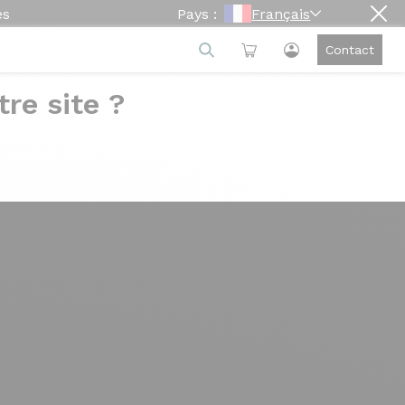
es
Pays :
Français
Contact
re site ?