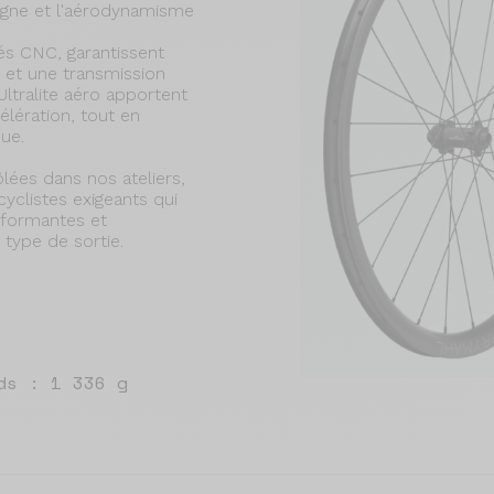
gne et l'aérodynamisme
és CNC, garantissent
et une transmission
Ultralite aéro apportent
élération, tout en
que.
ées dans nos ateliers,
cyclistes exigeants qui
rformantes et
 type de sortie.
ds : 1 336 g