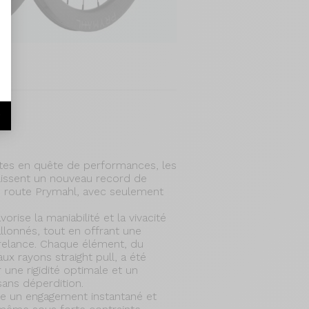
r
stes en quête de performances, les
lissent un nouveau record de
 route Prymahl, avec seulement
orise la maniabilité et la vivacité
llonnés, tout en offrant une
elance. Chaque élément, du
x rayons straight pull, a été
 une rigidité optimale et un
sans déperdition.
e un engagement instantané et