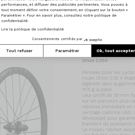
performances, et diffuser des publicités pertinentes. Vous pouvez à
tout moment définir votre consentement, en cliquant sur le bouton «
ds : 1 425 g
Paramétrer ». Pour en savoir plus, consultez notre politique de
confidentialité.
Lire la politique de confidentialité
Consentements certifiés par
Tout refuser
Paramétrer
Ok, tout accepte
Orion C35X
Pensées pour les cycli
roues Orion C35 X étab
légèreté dans la gamme
1175 g la paire.
Leur profil de 35 mm fav
sur les parcours plus va
réponse immédiate en r
cerclage carbone UML au
développé pour garantir
transfert de puissance 
Le moyeu ratchet assur