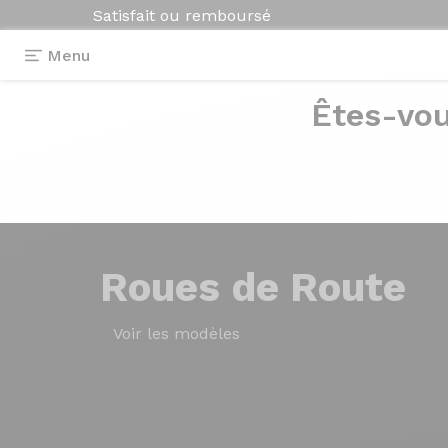
Satisfait ou remboursé
Menu
Êtes-vou
Roues
de Route
Voir les modèles