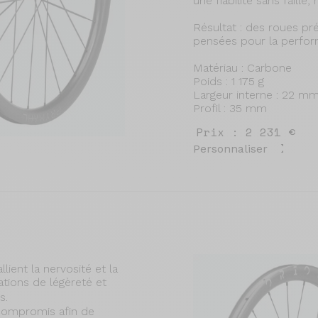
une fiabilité sans faill
Résultat : des roues pré
pensées pour la perfor
Matériau : Carbone
Poids : 1 175 g
Largeur interne : 22 m
Profil : 35 mm
Prix : 2 231 €
Personnaliser
lient la nervosité et la
ations de légèreté et
es.
compromis afin de