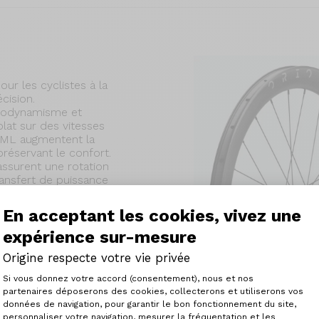
ur les cyclistes à la
cision.
rodynamisme et
 plat sur des vitesses
 UML augmentent la
préservant le confort.
ssurent une rotation
ransfert de puissance
En acceptant les cookies, vivez une
dans nos ateliers, les
expérience sur-mesure
ec précision,
plaisir de pilotage sur
Origine respecte votre vie privée
Plateforme de Gestion du Consenteme
Si vous donnez votre accord (consentement), nous et nos
partenaires déposerons des cookies, collecterons et utiliserons vos
données de navigation, pour garantir le bon fonctionnement du site,
personnaliser votre navigation, mesurer la fréquentation et les
Axeptio consent