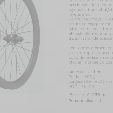
passionnés de rendemen
rayons carbone straight
rayons inox.
Le nouveau moyeu X est
assure un engagement in
faille, même sous fort
été sélectionné pour alli
transmission de puissan
Leur comportement sur 
vivacité impressionnan
coup de pédale en accél
plat, en montée ou lors
Matériau : Carbone
Poids : 1 295 g
Largeur interne : 23 m
Profil : 48 mm
Prix : 2 235 €
Personnaliser