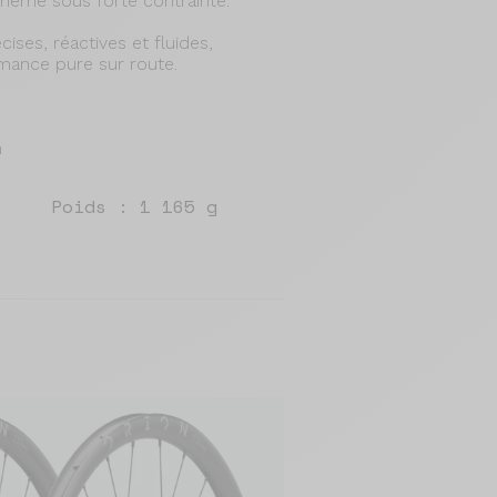
e, même sous forte contrainte.
cises, réactives et fluides,
mance pure sur route.
m
Poids : 1 165 g