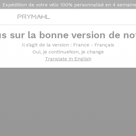
Expédition de votre vélo
100% personnalisé en
4 semain
s sur la bonne version de not
Il s’agit de la version
: France - Français
Oui, je continue
Non, je change
Translate in English