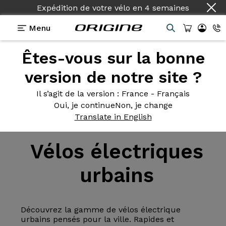
Expédition de votre vélo
en
4 semaines
Menu
Êtes-vous sur la bonne
version de notre site ?
Il s’agit de la version
: France - Français
Oui, je continue
Non, je change
Vélos électriques
>
Urbain
Translate in English
Vélos
électriques
urbains
Découvrez la gamme de vélos électrique
urbains pensés pour la ville. Rapides et