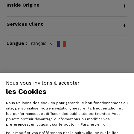
Inside Origine
+
Services Client
+
Langue :
Français
CGV
|
Mentions légales
Nous vous invitons à accepter
les Cookies
Nous utilisons des cookies pour garantir le bon fonctionnement du
site, personnaliser votre navigation, mesurer la fréquentation et
les performances, et diffuser des publicités pertinentes. Vous
pouvez obtenir davantage d'informations ou modifier vos
préférences, en cliquant sur le bouton « Paramétrer ».
Pour modifier vos préférences par la suite, cliquez sur le lien