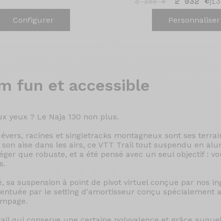
2 032 €
13
3 386 €
|
Configurer
Personnaliser
 fun et accessible
ux yeux ? Le Naja 130 non plus.
dévers, racines et singletracks montagneux sont ses terrai
à son aise dans les airs, ce VTT Trail tout suspendu en a
ger que robuste, et a été pensé avec un seul objectif : vou
s.
é, sa suspension à point de pivot virtuel conçue par nos in
ntuée par le setting d'amortisseur conçu spécialement 
ompage.
rail qui conserve une certaine polyvalence et grâce auqu