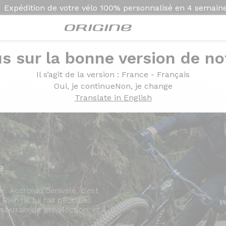
Expédition de votre vélo
100% personnalisé en
4 semain
s sur la bonne version de not
Présentation
Modèles
Technolo
Il s’agit de la version
: France - Français
Oui, je continue
Non, je change
Translate in English
e
e. Accro au dénivelé, c'est
 Rien ne lui fait peur. Les
 terrain de prédilection, et il