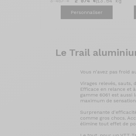
2 074 €
13.54 kg
3 457 €
|
Personnaliser
Le Trail
aluminium
Vous n'avez pas froid a
Virages relevés, sauts, 
Efficace en relance et 
gamme 6061 est aussi lé
maximum de sensation
Surprenante d'efficacit
comme gros chocs. Acce
élimine tout effet de p
Le tout, pour un VTT T