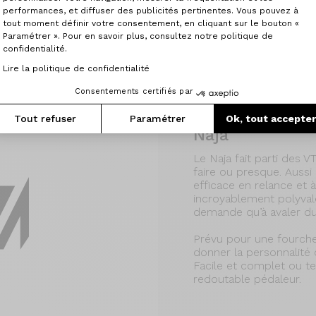
performances, et diffuser des publicités pertinentes. Vous pouvez à
tout moment définir votre consentement, en cliquant sur le bouton «
Paramétrer ». Pour en savoir plus, consultez notre politique de
Des atouts
technologiques
confidentialité.
Lire la politique de confidentialité
Consentements certifiés par
Tout refuser
Paramétrer
Ok, tout accepte
Naja
Le Naja fait parti des 
faire ou presque. Auss
efficace en relance et à
incroyablement polyvale
demande qu’à avaler du 
Prévu pour une fourch
donner la personnalité 
Facile et complet ou te
redoutable pédaleur.