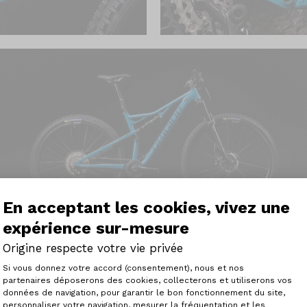
En acceptant les cookies, vivez une
expérience sur-mesure
Origine respecte votre vie privée
Plateforme de Gestion du Consenteme
Si vous donnez votre accord (consentement), nous et nos
partenaires déposerons des cookies, collecterons et utiliserons vos
données de navigation, pour garantir le bon fonctionnement du site,
personnaliser votre navigation, mesurer la fréquentation et les
Axeptio consent