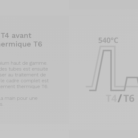
 T4 avant
hermique T6
inium haut de gamme.
 des tubes est ensuite
sser au traitement de
 le cadre complet est
itement thermique T6.
 la main pour une
s.