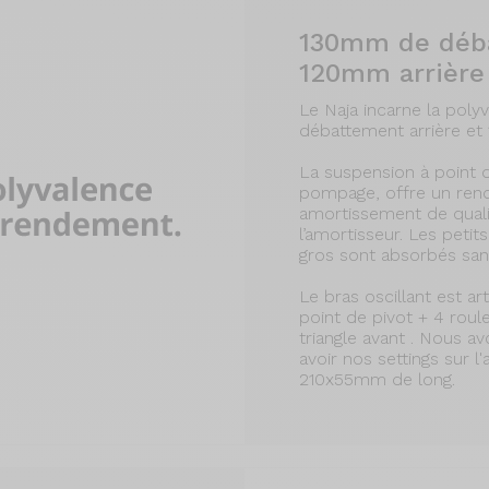
130mm de déba
120mm arrière
Le Naja incarne la pol
débattement arrière et
La suspension à point de
pompage, offre un ren
amortissement de qualit
l’amortisseur. Les peti
gros sont absorbés san
Le bras oscillant est a
point de pivot + 4 roul
triangle avant . Nous 
avoir nos settings sur 
210x55mm de long.