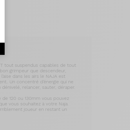
.
r
VTT tout suspendus capables de tout
i bon grimpeur que descendeur,
 l’aise dans les airs le NAJA est
nt.. Un concentré d’énergie qui ne
dénivelé, relancer, sauter, déraper.
e de 120 ou 130mm vous pouvez
que vous souhaitez à votre Naja.
rriblement joueur en restant un