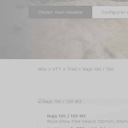
Choisir mon modèle
Configurer 
Vélo
>
VTT
>
Trail
>
Naja 130 / 120
Naja 130 / 120 M3
Rock Shox Pike Select 130mm, Shi