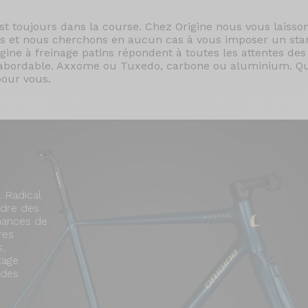
est toujours dans la course. Chez Origine nous vous laisso
ins et nous cherchons en aucun cas à vous imposer un sta
igine à freinage patins répondent à toutes les attentes des
t abordable. Axxome ou Tuxedo, carbone ou aluminium. Quel
pour vous.
 Radical
cadre des
mances de
res
s,
tage
 des