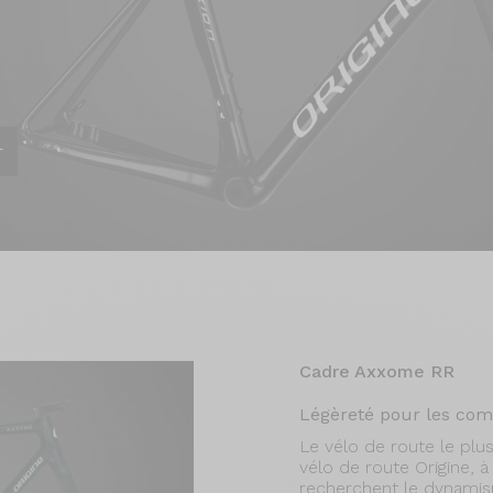
r
Cadre Axxome RR
Légèreté pour les com
Le vélo de route le plu
vélo de route Origine, 
recherchent le dynamism