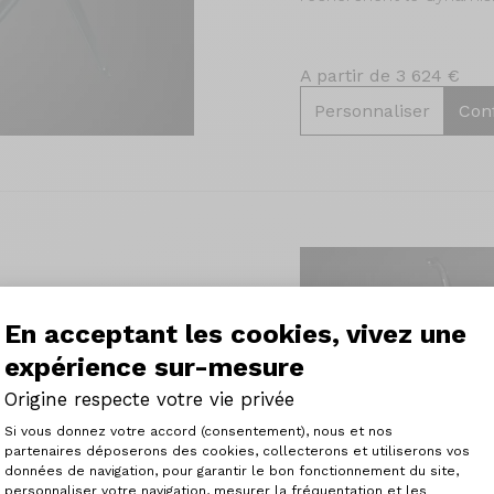
A partir de 3 624 €
Personnaliser
Con
En acceptant les cookies, vivez une
 avant tout conçu
d’un haut niveau de
expérience sur-mesure
ion sur la facilité. Un
 performant pour
Origine respecte votre vie privée
confort.
Plateforme de Gestion du Consenteme
Si vous donnez votre accord (consentement), nous et nos
partenaires déposerons des cookies, collecterons et utiliserons vos
données de navigation, pour garantir le bon fonctionnement du site,
personnaliser votre navigation, mesurer la fréquentation et les
Axeptio consent