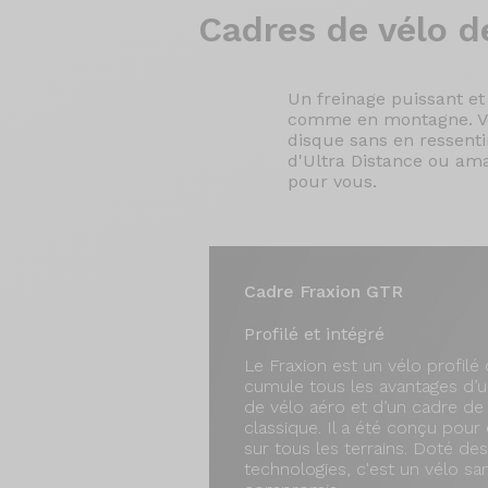
Cadres de
vélo d
Un freinage puissant et
comme en montagne. Voil
disque sans en ressentir
d'Ultra Distance ou ama
pour vous.
Cadre Fraxion GTR
Profilé et intégré
Le Fraxion est un vélo profilé 
cumule tous les avantages d’
de vélo aéro et d’un cadre de
classique. Il a été conçu pour 
sur tous les terrains. Doté de
technologies, c'est un vélo sa