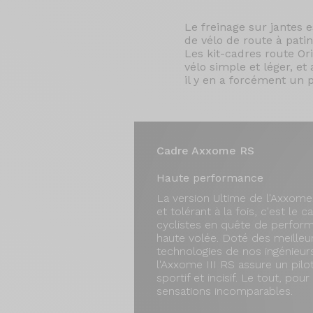
Le freinage sur jantes 
de vélo de route à pat
Les kit-cadres route Or
vélo simple et léger, e
il y en a forcément un 
Cadre Axxome RS
Haute performance
La version Ultime de l'Axxome.
et tolérant à la fois, c'est le 
cyclistes en quête de perfor
haute volée. Doté des meilleu
technologies de nos ingénieur
l'Axxome III RS assure un pilo
sportif et incisif. Le tout, pour
sensations incomparables.