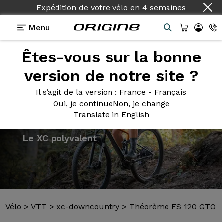
Expédition de votre vélo
en
4 semaines
Menu
Êtes-vous sur la bonne
Présentation
Modèles
Technologies
version de notre site ?
Il s’agit de la version
: France - Français
Oui, je continue
Non, je change
Translate in English
Vélo
>
VTT
>
xc-downcountry
>
Théorème FS 120 GTO