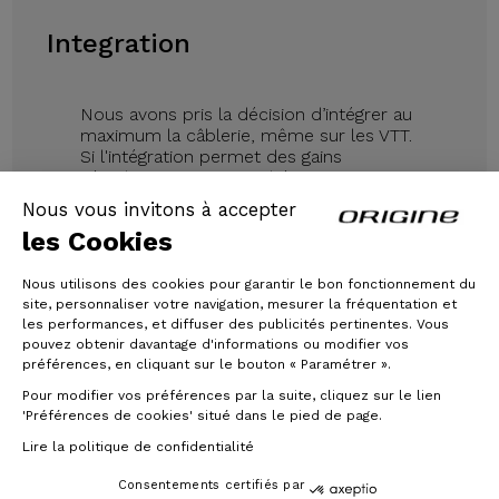
Integration
Nous avons pris la décision d’intégrer au
maximum la câblerie, même sur les VTT.
Si l'intégration permet des gains
aérodynamiques et esthétique sur un
vélo de route, elle permet surtout de
Nous vous invitons à accepter
protéger l'ensemble des gaines et
les Cookies
durites sur un VTT, et d’éliminer les
bruits parasites au roulage. Avec le
Théorème FS, le seul son que vous
Nous utilisons des cookies pour garantir le bon fonctionnement du
entendrez sera le roulement des pneus.
site, personnaliser votre navigation, mesurer la fréquentation et
les performances, et diffuser des publicités pertinentes. Vous
pouvez obtenir davantage d'informations ou modifier vos
préférences, en cliquant sur le bouton « Paramétrer ».
Pour modifier vos préférences par la suite, cliquez sur le lien
'Préférences de cookies' situé dans le pied de page.
Lire la politique de confidentialité
Consentements certifiés par