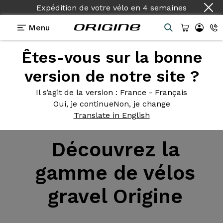
Expédition de votre vélo
en
4 semaines
Menu
Êtes-vous sur la bonne
version de notre site ?
Il s’agit de la version
: France - Français
Oui, je continue
Non, je change
Vélo
>
Gravel
Translate in English
Découvrez la
gamme de vélos
gravel Origine