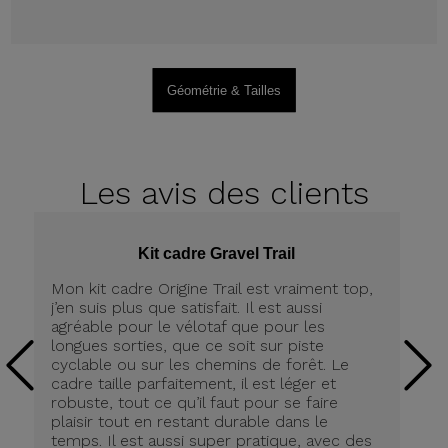
Géométrie & Tailles
Les avis
des clients
Kit cadre Gravel Trail
Mon kit cadre Origine Trail est vraiment top,
Me
j’en suis plus que satisfait. Il est aussi
ch
agréable pour le vélotaf que pour les
Po
longues sorties, que ce soit sur piste
De
cyclable ou sur les chemins de forêt. Le
lé
cadre taille parfaitement, il est léger et
(4
robuste, tout ce qu’il faut pour se faire
co
plaisir tout en restant durable dans le
Pr
temps. Il est aussi super pratique, avec des