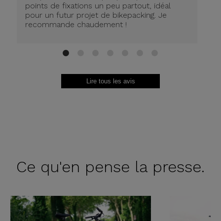
Co
points de fixations un peu partout, idéal
so
pour un futur projet de bikepacking. Je
le
recommande chaudement !
te
sa
1
2
3
4
5
6
7
Lire tous les avis
Ce qu'en
pense la presse.