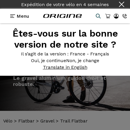
Expédition de votre vélo
en
4 semaines
Menu
Êtes-vous sur la bonne
Présentation
Modèles
Technologies
version de notre site ?
Il s’agit de la version
: France - Français
Oui, je continue
Non, je change
Translate in English
Vélo
>
Flatbar
>
Gravel
>
Trail Flatbar