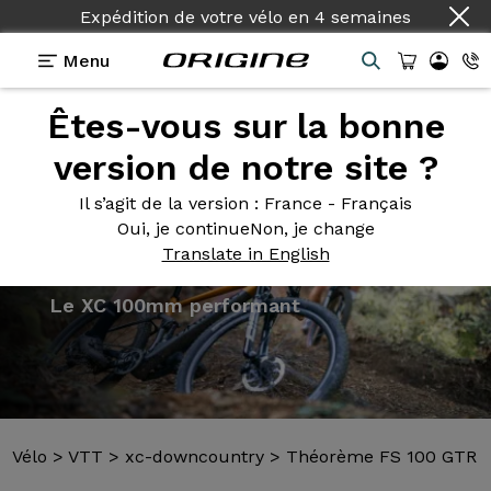
Expédition de votre vélo
en
4 semaines
Menu
Êtes-vous sur la bonne
Présentation
Modèles
Technologies
version de notre site ?
Il s’agit de la version
: France - Français
Oui, je continue
Non, je change
Translate in English
Vélo
>
VTT
>
xc-downcountry
>
Théorème FS 100 GTR