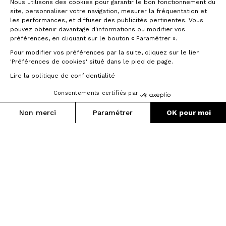
Nous utilisons des cookies pour garantir le bon fonctionnement du
site, personnaliser votre navigation, mesurer la fréquentation et
les performances, et diffuser des publicités pertinentes. Vous
pouvez obtenir davantage d'informations ou modifier vos
préférences, en cliquant sur le bouton « Paramétrer ».
Pour modifier vos préférences par la suite, cliquez sur le lien
'Préférences de cookies' situé dans le pied de page.
Lire la politique de confidentialité
Consentements certifiés par
Non merci
Paramétrer
OK pour moi
Blocage de direction
Axeptio consent
Plateforme de Gestion du Consentement : Personnalisez vos O
Notre plateforme vous permet d'adapter et de gérer vos paramètr
Une douille de direction d’un nouveau
genre.
Pourquoi se limiter à l'intégration, quand
nous pouvons développer une toute
nouvelle douille de direction ? Grâce à
un blocage intégré, développé par nos
ingénieurs, nous avons limité l'angle de
direction à 72°.