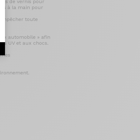
hes de vernis pour
ués à la main pour
d'empêcher toute
té « automobile » afin
yons UV et aux chocs.
r
ormes
nvironnement.