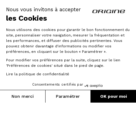
Vega C35 Pro Wide
Nous vous invitons à accepter
Nous avons créé les roues Prymahl pour qu'elles soient
les Cookies
en osmose parfaite avec les exigences des cyclistes.
Nous appliquons le principe de Dynamic Response. On
Nous utilisons des cookies pour garantir le bon fonctionnement du
ne parle plus de rigidité mais de nervosité, la roue
site, personnaliser votre navigation, mesurer la fréquentation et
accompagne le cycliste dans ses mouvements et lui
les performances, et diffuser des publicités pertinentes. Vous
renvoie l'énergie déployée.
pouvez obtenir davantage d'informations ou modifier vos
préférences, en cliquant sur le bouton « Paramétrer ».
Les roues gravel carbone Vega C35 Pro Wide combinent
ce que certains pensaient antagonistes : nervosité,
Pour modifier vos préférences par la suite, cliquez sur le lien
inertie, et facilité.
'Préférences de cookies' situé dans le pied de page.
Lire la politique de confidentialité
° Technologie CWF®
° Jantes carbone moulage EPS
Consentements certifiés par
° Moyeux usinés, engagement rapide 102 crans
1 590 €
° Roulements de haute précision. Montage en salle
Payer en 3x, 4x ou 12x par carte bancaire
Non merci
Paramétrer
OK pour moi
blanche.
1 273 g
° Rayons inox profilés
Axeptio consent
Plateforme de Gestion du Consentement : Personnalisez vos O
° Montage manuel chez Origine
Notre plateforme vous permet d'adapter et de gérer vos paramètr