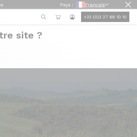
es
Pays :
Français
+33 (0)3 27 88 10 10
re site ?