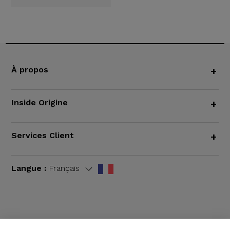
À propos
+
Inside Origine
+
Services Client
+
Langue :
Français
CGV
|
Mentions légales