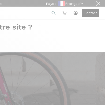
es
Pays :
Français
Contact
re site ?