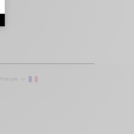
r
Français