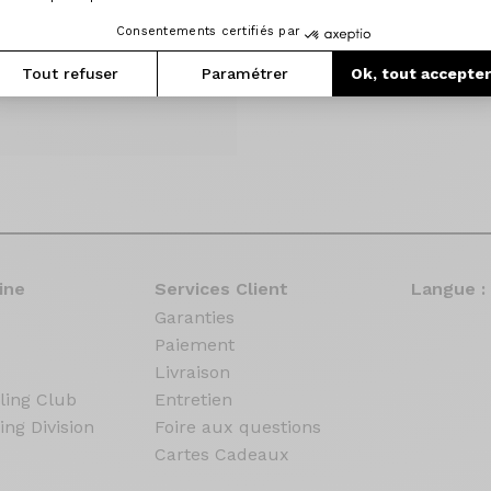
Consentements certifiés par
Tout refuser
Paramétrer
Ok, tout accepte
ine
Services Client
Langue :
Garanties
Paiement
Livraison
ling Club
Entretien
ing Division
Foire aux questions
Cartes Cadeaux