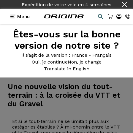
Expédition de votre vélo
en
4 semaines
Menu
Êtes-vous sur la bonne
version de notre site ?
Il s’agit de la version
: France - Français
Oui, je continue
Non, je change
Vélo
>
VTT
>
Gravel
Translate in English
Une nouvelle
vision du tout-
terrain : à la croisée du VTT et
du Gravel
Et si le tout-terrain ne se limitait plus aux
catégories établies ? À mi-chemin entre le VTT
et le Gravel, une nouvelle génération de vélos