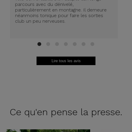
parcours avec du dénivelé,
ré
particulièrement en montagne. Il demeure
de
néanmoins tonique pour faire les sorties
in
club un peu nerveuses.
on
be
ri
au
Br
1
2
3
4
5
6
7
Lire tous les avis
Ce qu'en
pense la presse.