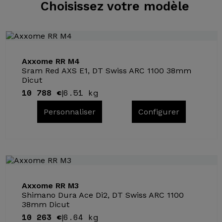
Choisissez
votre modèle
Axxome RR M4
Sram Red AXS E1, DT Swiss ARC 1100 38mm
Dicut
10 788 €
6.51 kg
|
Personnaliser
Configurer
Axxome RR M3
Shimano Dura Ace Di2, DT Swiss ARC 1100
38mm Dicut
10 263 €
6.64 kg
|