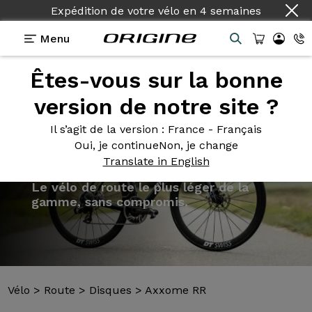
Expédition de votre vélo
en
4 semaines
Menu
Êtes-vous sur la bonne
Présentation
Modèles
Technologies
version de notre site ?
Il s’agit de la version
: France - Français
Oui, je continue
Non, je change
Translate in English
Vélo
>
Route
>
Disques
>
Axxome RR