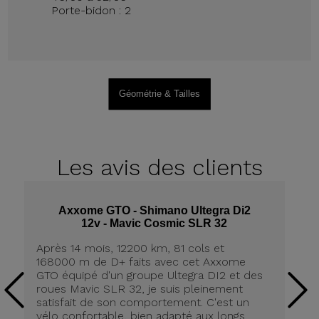
Porte-bidon : 2
Géométrie & Tailles
Les avis
des clients
Axxome GTO - Shimano Ultegra Di2
12v - Mavic Cosmic SLR 32
Après 14 mois, 12200 km, 81 cols et
Ap
168000 m de D+ faits avec cet Axxome
A
GTO équipé d'un groupe Ultegra DI2 et des
ro
roues Mavic SLR 32, je suis pleinement
tr
satisfait de son comportement. C'est un
co
vélo confortable, bien adapté aux longs
pn