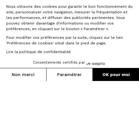
pour ne pas perdre de rendement, le
Nous utilisons des cookies pour garantir le bon fonctionnement du
Théorème travaille comme un ressort,
site, personnaliser votre navigation, mesurer la fréquentation et
comme un arc, afin d’avoir un retour
les performances, et diffuser des publicités pertinentes. Vous
extrêmement rapide après déformation.
pouvez obtenir davantage d'informations ou modifier vos
Il est ainsi joueur, nerveux, et précis dans
préférences, en cliquant sur le bouton « Paramétrer ».
les enchaînements de virages. Mais il est
Pour modifier vos préférences par la suite, cliquez sur le lien
également facile sur les longs parcours,
'Préférences de cookies' situé dans le pied de page.
dans les moments de fatigue, ou dans
les passages sinueux ou techniques.
Lire la politique de confidentialité
Consentements certifiés par
Non merci
Paramétrer
OK pour moi
Axeptio consent
Plateforme de Gestion du Consentement : Personnalisez vos O
Notre plateforme vous permet d'adapter et de gérer vos paramètr