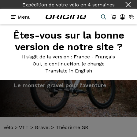
Expédition de votre vélo
en
4 semaines
Menu
Êtes-vous sur la bonne
Présentation
Modèles
Technologies
version de notre site ?
Il s’agit de la version
: France - Français
Oui, je continue
Non, je change
Translate in English
Vélo
>
VTT
>
Gravel
>
Théorème GR