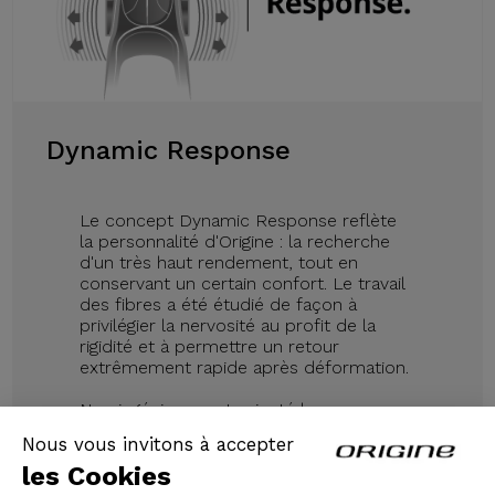
Dynamic Response
Le concept Dynamic Response reflète
la personnalité d'Origine : la recherche
d'un très haut rendement, tout en
conservant un certain confort. Le travail
des fibres a été étudié de façon à
privilégier la nervosité au profit de la
rigidité et à permettre un retour
extrêmement rapide après déformation.
Nos ingénieurs ont orienté le
développement vers le concept de
Nous vous invitons à accepter
Dynamic Response. Plutôt que de
les Cookies
bloquer les différentes déformations
(boitier au pédalage, douille en virage)