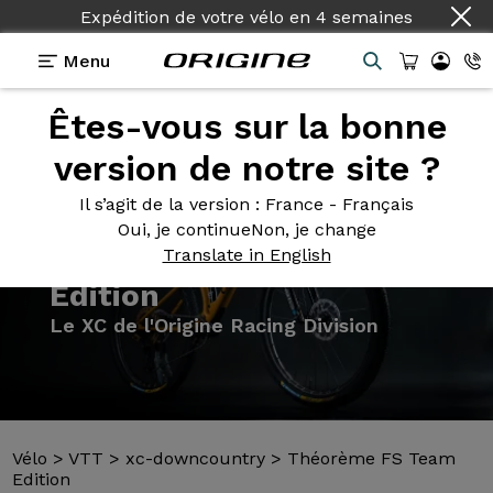
Expédition de votre vélo
en
4 semaines
Menu
Êtes-vous sur la bonne
Présentation
Modèles
Technologies
version de notre site ?
Il s’agit de la version
: France - Français
Oui, je continue
Non, je change
Translate in English
Vélo
>
VTT
>
xc-downcountry
>
Théorème FS Team
Edition