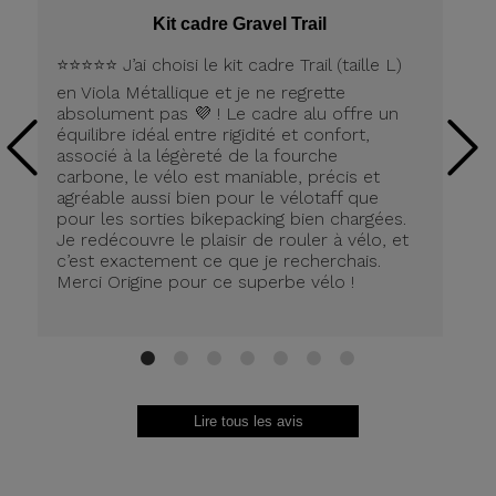
Kit cadre Gravel Trail
⭐️⭐️⭐️⭐️⭐️ J’ai choisi le kit cadre Trail (taille L)
Pe
en Viola Métallique et je ne regrette
la
absolument pas 💜 ! Le cadre alu offre un
équilibre idéal entre rigidité et confort,
associé à la légèreté de la fourche
carbone, le vélo est maniable, précis et
agréable aussi bien pour le vélotaff que
pour les sorties bikepacking bien chargées.
Je redécouvre le plaisir de rouler à vélo, et
c’est exactement ce que je recherchais.
Merci Origine pour ce superbe vélo !
1
2
3
4
5
6
7
Lire tous les avis