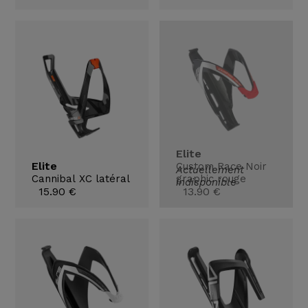
Elite
Elite
Custom Race Noir
Actuellement
Cannibal XC latéral
graphic rouge
indisponible
15.90 €
13.90 €