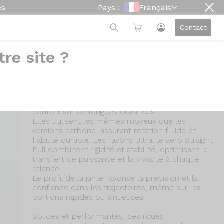
es
Pays :
Français
Contact
re site ?
Orion A30 Pro
Les Orion A30 Pro sont des roues aluminium
30 mm conçues pour le vélo de route, offrant
un excellent compromis entre pilotage réactif et
confort sur de longues distances.
Elles utilisent les mêmes moyeux que les
versions carbone, assurant rotation fluide et
fiabilité durable. Les rayons Ultralite aéro Straight
Pull combinent rigidité et stabilité, optimisant le
transfert de puissance et la vivacité à chaque
relance.
Le profil de la jante favorise la précision et la
confiance dans les trajectoires, même sur les
portions rapides ou sinueuses.
Solides et performantes, ces roues