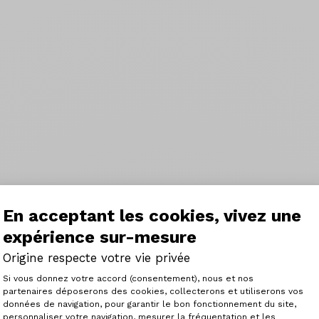
En acceptant les cookies, vivez une
expérience sur-mesure
Origine respecte votre vie privée
Plateforme de Gestion du Consenteme
Si vous donnez votre accord (consentement), nous et nos
partenaires déposerons des cookies, collecterons et utiliserons vos
données de navigation, pour garantir le bon fonctionnement du site,
personnaliser votre navigation, mesurer la fréquentation et les
Axeptio consent