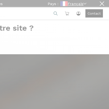
es
Pays :
Français
Contact
re site ?