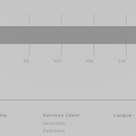
20 mois à 4 ans
95
100
105
110
ine
Services Client
Langue :
Garanties
Paiement