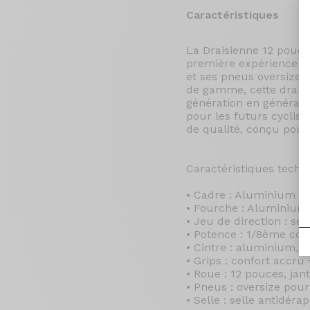
Caractéristiques
La Draisienne 12 pouces
première expérience v
et ses pneus oversize g
de gamme, cette draisi
génération en génération
pour les futurs cyclist
de qualité, conçu pour l
Caractéristiques techn
• Cadre : Aluminium 6
• Fourche : Aluminium
• Jeu de direction : s
• Potence : 1/8ème co
• Cintre : aluminium, l
• Grips : confort accr
• Roue : 12 pouces, ja
• Pneus : oversize pour
• Selle : selle antidér