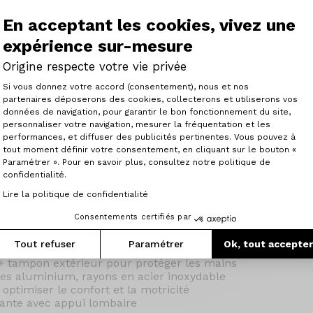
En acceptant les cookies, vivez une
expérience sur-mesure
 Origine combine légèreté, stabilité et sécurité pour offr
élo amusante et formatrice. Son cadre en aluminium, se
Origine respecte votre vie privée
arantissent confort et motricité optimale. Grâce à un desig
Plateforme de Gestion du Consenteme
Si vous donnez votre accord (consentement), nous et nos
enne est conçue pour durer et résister à l’usure, idéale p
partenaires déposerons des cookies, collecterons et utiliserons vos
. Facile à manier, elle pose les bases de l’équilibre et du 
données de navigation, pour garantir le bon fonctionnement du site,
es. Éco-responsable, elle reflète l’engagement d'Origine à
personnaliser votre navigation, mesurer la fréquentation et les
Axeptio consent
e plaisir et la durabilité.
performances, et diffuser des publicités pertinentes. Vous pouvez à
tout moment définir votre consentement, en cliquant sur le bouton «
Paramétrer ». Pour en savoir plus, consultez notre politique de
iques :
confidentialité.
Lire la politique de confidentialité
061 T6 avec soudures polies
 6061 T6
Consentements certifiés par
emi intégré avec roulement annulaires étanches
mme les pros
Tout refuser
Paramétrer
Ok, tout accepte
arge pour plus de stabilité
u + tampon extérieur pour protéger les mains
ntes aluminium, rayons en acier inoxydable
 optimiser le confort et la motricité
apante avec appui lombaire