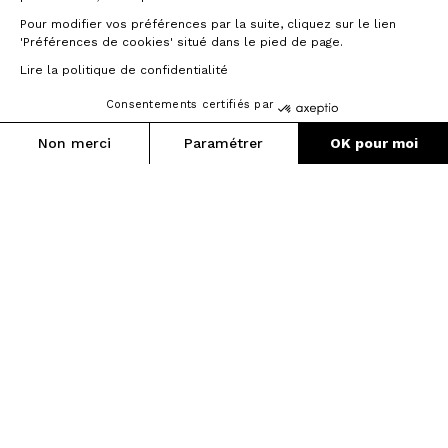
Pour modifier vos préférences par la suite, cliquez sur le lien
'Préférences de cookies' situé dans le pied de page.
Lire la politique de confidentialité
Consentements certifiés par
Non merci
Paramétrer
OK pour moi
Axeptio consent
Plateforme de Gestion du Consentement : Personnalisez vos O
Notre plateforme vous permet d'adapter et de gérer vos paramètr