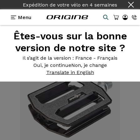
Expédition de votre vélo
en
4 semaines
Menu
Êtes-vous sur la bonne
Equipements
>
Pédales
>
Urban C293
antidérapantes
version de notre site ?
Il s’agit de la version
: France - Français
Oui, je continue
Non, je change
Translate in English