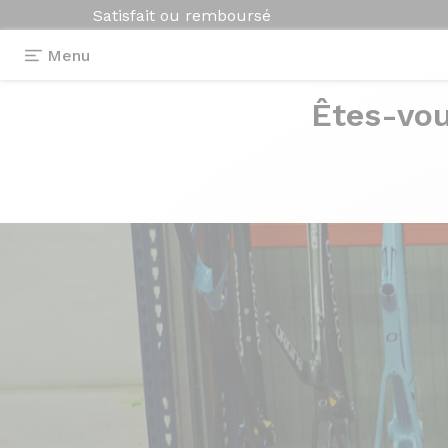
Satisfait ou remboursé
Menu
Êtes-vou
Photos
> Axxome RS2 - Colors On Deman
Axxome RS2
- C