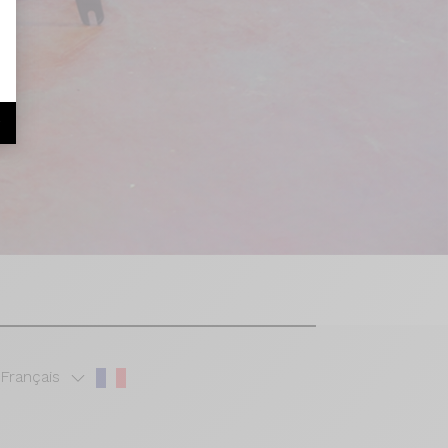
r
Français