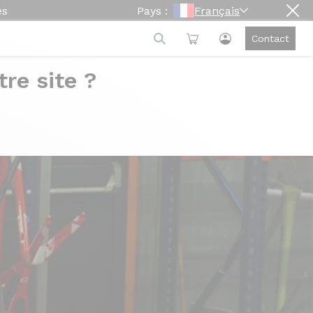
es
Pays :
Français
Contact
re site ?