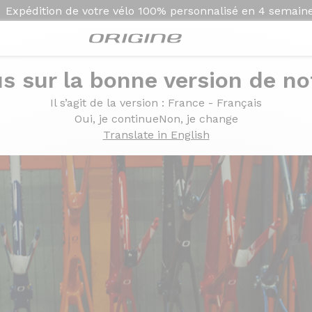
Expédition de votre vélo
100% personnalisé en
4 semain
s sur la bonne version de not
d -
Il s’agit de la version
: France - Français
olors On Demand -
Oui, je continue
Non, je change
Translate in English