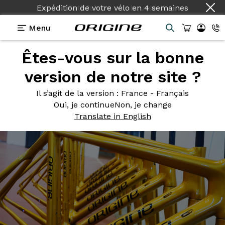
Expédition de votre vélo
en
4 semaines
Menu
Êtes-vous sur la bonne
Photos
> Axxome 350 Colors on demand
version de notre site ?
Axxome 350
Colors on
Il s’agit de la version
: France - Français
demand
Oui, je continue
Non, je change
Translate in English