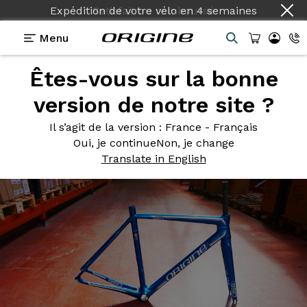
Expédition de votre vélo
en
4 semaines
Menu
Êtes-vous sur la bonne
Photos
> Axxome 350 Colors on demand
version de notre site ?
Axxome 350
Colors on
Il s’agit de la version
: France - Français
demand
Oui, je continue
Non, je change
Translate in English