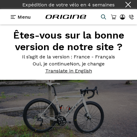
Expédition de votre vélo
en
4 semaines
Menu
Êtes-vous sur la bonne
Photos
> Axxome GT - Blanc Summit
version de notre site ?
Axxome GT
- Blanc Summit
Il s’agit de la version
: France - Français
Oui, je continue
Non, je change
Translate in English