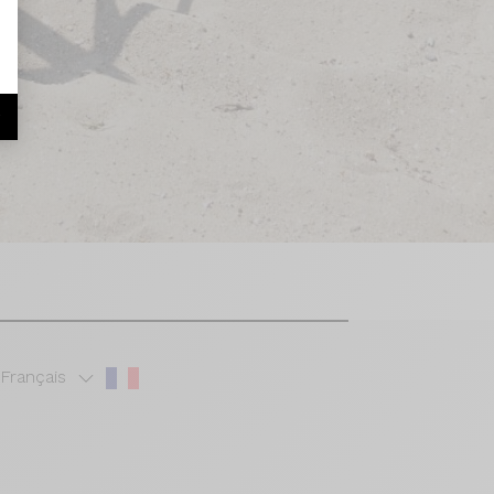
r
Français