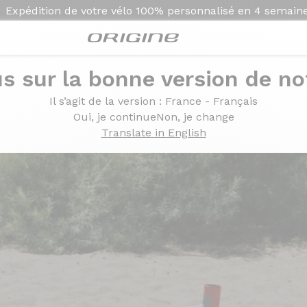
Expédition de votre vélo
100% personnalisé en
4 semain
s sur la bonne version de not
 GT - Gris Titane
Il s’agit de la version
: France - Français
couleur Rouge GT - Gris
Oui, je continue
Non, je change
Translate in English