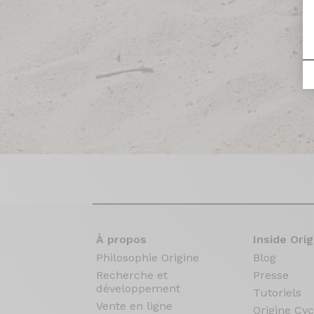
À propos
Inside Orig
Philosophie Origine
Blog
Recherche et
Presse
développement
Tutoriels
Vente en ligne
Origine Cyc