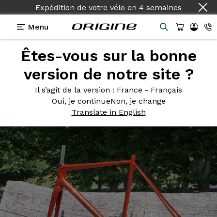
Expédition de votre vélo
en
4 semaines
Menu
Êtes-vous sur la bonne
Photos
> Axxome II 350 - Orange Sakhir
version de notre site ?
Axxome II
350 - Orange
Il s’agit de la version
: France - Français
Sakhir
Oui, je continue
Non, je change
Translate in English