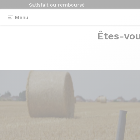
Satisfait ou remboursé
Menu
Êtes-vou
Photos
> Axxome II RS - Gris Argent
Axxome II
RS - G