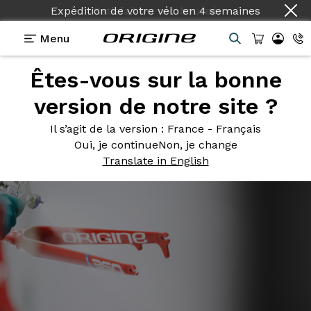
Expédition de votre vélo
en
4 semaines
Menu
Êtes-vous sur la bonne
Photos
> Rouge GT en cabine
version de notre site ?
Rouge GT
en cabine
Il s’agit de la version
: France - Français
Oui, je continue
Non, je change
Translate in English